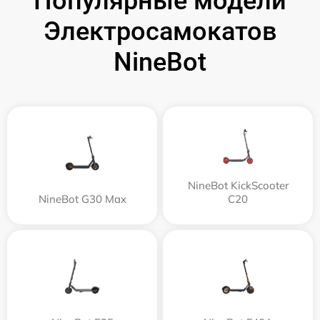
Популярные модели
Электросамокатов
NineBot
NineBot KickScooter
NineBot G30 Max
C20