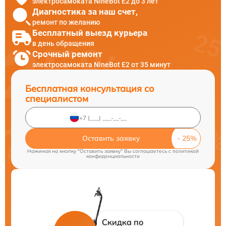
электросамоката NineBot E2 до 3 лет
Диагностика за наш счет,
ремонт по желанию
Бесплатный выезд курьера
в день обращения
Срочный ремонт
электросамоката NineBot E2 от 35 минут
Бесплатная консультация со
специалистом
Оставить заявку
Нажимая на кнопку "Оставить заявку" Вы соглашаетесь c
политикой
конфиденциальности
Скидка по