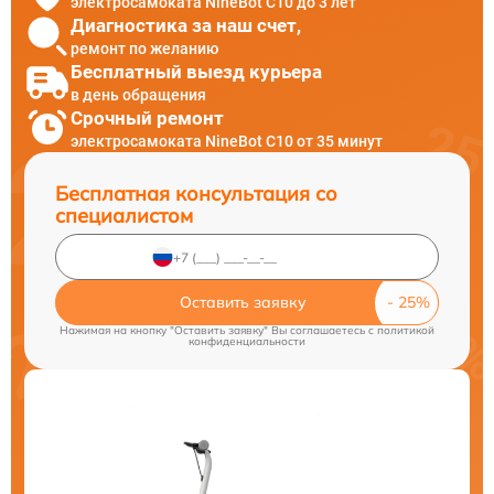
электросамоката NineBot С10 до 3 лет
Диагностика за наш счет,
ремонт по желанию
Бесплатный выезд курьера
в день обращения
Срочный ремонт
электросамоката NineBot С10 от 35 минут
Бесплатная консультация со
специалистом
Оставить заявку
Нажимая на кнопку "Оставить заявку" Вы соглашаетесь c
политикой
конфиденциальности