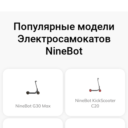
Популярные модели
Электросамокатов
NineBot
NineBot KickScooter
NineBot G30 Max
C20