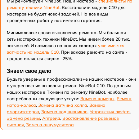
Мы ремонтируем NineBot. Наши мастера -
специалисты по
ремонту техники NineBot
. Восстановить модель С10 для
мастеров не будет новой задачей. На все виды
проведенных работ у нас имеется гарантия.
Минимальные сроки выполнения ремонта. Мы большая
сеть мастерских техники NineBot. Мы имеем более 20 тыс.
запчастей. И возможно на наших складах
уже имеется
запчасть на модель С10
. При заказе ремонта на сайте -
предоставляется скидка -25%.
Знаем свое дело
Будьте уверены в профессионализме наших мастеров - они
с уверенностью выполнят ремонт NineBot С10. По данным
наших мастеров в Тюмени по ремонту NineBot, наиболее
востребованы следующие услуги:
Замена камеры
,
Ремонт
мотор-колеса
,
Замена датчика холла
,
Замена
амортизаторов
,
Замена подшипников
,
Устранения люфта
,
Замена резины
,
Апгрейд
,
Восстановление разъемов
питания
,
Замена аккумулятора
.