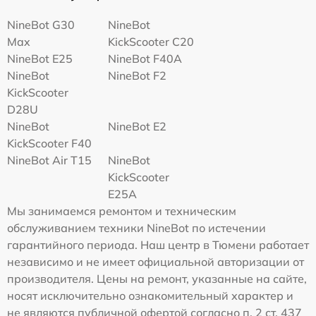
NineBot G30
NineBot
Max
KickScooter C20
NineBot E25
NineBot F40A
NineBot
NineBot F2
KickScooter
D28U
NineBot
NineBot E2
KickScooter F40
NineBot Air T15
NineBot
KickScooter
E25A
Мы занимаемся ремонтом и техническим
обслуживанием техники NineBot по истечении
гарантийного периода. Наш центр в Тюмени работает
независимо и не имеет официальной авторизации от
производителя. Цены на ремонт, указанные на сайте,
носят исключительно ознакомительный характер и
не являются публичной офертой согласно п. 2 ст. 437