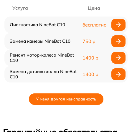
Услуга
Цена
Диагностика NineBot С10
бесплатно
Замена камеры NineBot С10
750 р
Ремонт мотор-колеса NineBot
1400 р
С10
Замена датчика холла NineBot
1400 р
С10
У меня другая неисправность